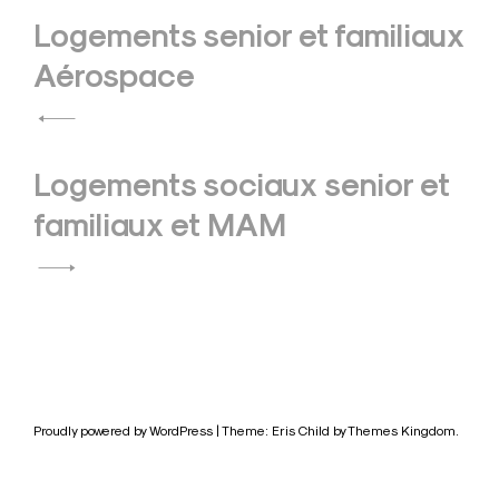
Navigation
Logements senior et familiaux
de
Aérospace
l’article
Logements sociaux senior et
familiaux et MAM
Proudly powered by WordPress
|
Theme: Eris Child by
Themes Kingdom
.