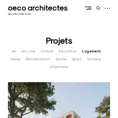
Skip
oeco architectes
to
open
open
content
sidebar
search
oeuvre collective
form
Projets
All
À la une
Culture
Éducation
Logement
Mixte
Réhabilitation
Santé
Sport
Tertiaire
Urbanisme