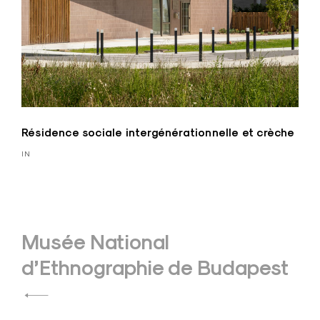
Résidence sociale intergénérationnelle et crèche
IN
Navigation
Musée National
de
d’Ethnographie de Budapest
l’article