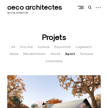
Skip
oeco architectes
to
open
open
content
sidebar
search
oeuvre collective
form
Projets
All
À la une
Culture
Éducation
Logement
Mixte
Réhabilitation
Santé
Sport
Tertiaire
Urbanisme