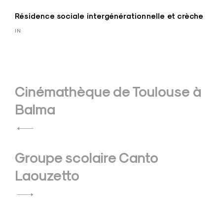
Résidence sociale intergénérationnelle et crèche
IN
Navigation
Cinémathèque de Toulouse à
de
Balma
l’article
Groupe scolaire Canto
Laouzetto