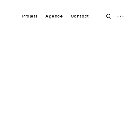
open
open
Projets
Agence
Contact
sidebar
search
form