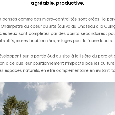
agréable, productive.
ux pensés comme des micro-centralités sont crées : le parv
e Champêtre au coeur du site (qui va du Château à la Guing
es lieux sont complétés par des points secondaires : poula
llectifs, mares, houblonnière, refuges pour la faune locale.
eloppent sur la partie Sud du site, à la lisière du parc et
çon à ce que leur positionnement n’impacte pas les culture
s espaces naturels, en être complémentaire en évitant t