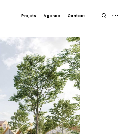
open
open
Projets
Agence
Contact
sidebar
search
form