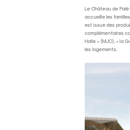
Le Château de Paléfic
accueille les famille
est issue des produi
complémentaires comp
Halle » (MJC), « la G
les logements.