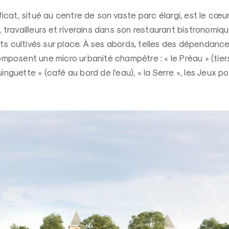
at, situé au centre de son vaste parc élargi, est le cœur d’
s, travailleurs et riverains dans son restaurant bistronomiq
ts cultivés sur place. À ses abords, telles des dépendance
osent une micro urbanité champêtre : « le Préau » (tiers 
uinguette » (café au bord de l’eau), « la Serre », les Jeux po