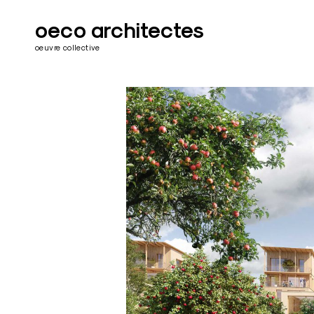
Skip
to
oeco architectes
content
oeuvre collective