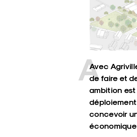
A
vec Agrivil
de faire et d
ambition est 
déploiement d
concevoir u
économique 