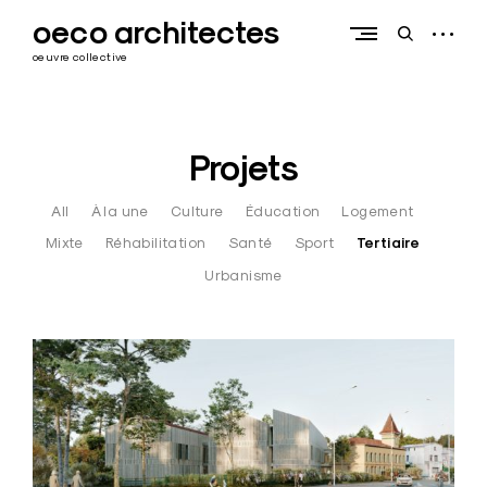
Skip
oeco architectes
to
open
open
content
sidebar
search
oeuvre collective
form
Projets
All
À la une
Culture
Éducation
Logement
Mixte
Réhabilitation
Santé
Sport
Tertiaire
Urbanisme