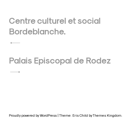
Navigation
Centre culturel et social
de
Bordeblanche.
l’article
Palais Episcopal de Rodez
Proudly powered by WordPress
|
Theme: Eris Child by
Themes Kingdom
.