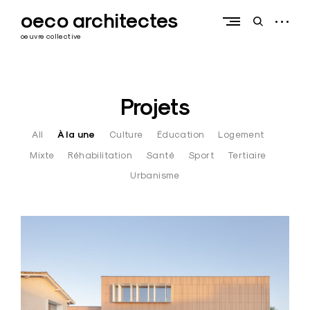
Skip
oeco architectes
to
open
open
content
sidebar
search
oeuvre collective
form
Projets
All
À la une
Culture
Éducation
Logement
Mixte
Réhabilitation
Santé
Sport
Tertiaire
Urbanisme