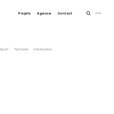
open
open
Projets
Agence
Contact
sidebar
search
form
Sport
Tertiaire
Urbanisme