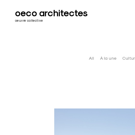
Skip
to
oeco architectes
content
oeuvre collective
All
À la une
Cultu