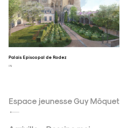
Palais Episcopal de Rodez
IN
Navigation
Espace jeunesse Guy Môquet
de
l’article