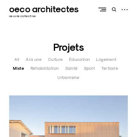
Skip
oeco architectes
to
open
open
content
sidebar
search
oeuvre collective
form
Projets
All
À la une
Culture
Éducation
Logement
Mixte
Réhabilitation
Santé
Sport
Tertiaire
Urbanisme