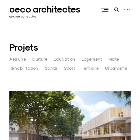
Skip
oeco architectes
to
open
open
content
sidebar
search
oeuvre collective
form
Projets
À la une
Culture
Éducation
Logement
Mixte
Réhabilitation
Santé
Sport
Tertiaire
Urbanisme